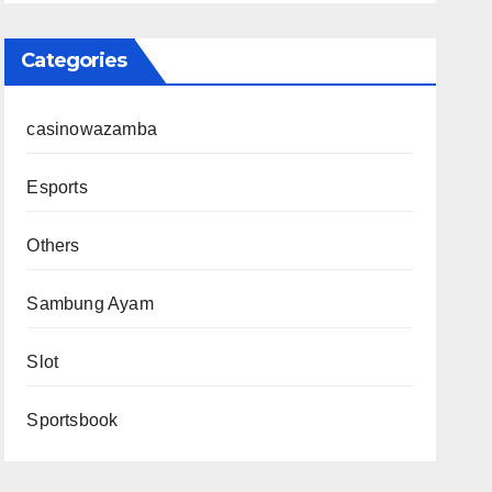
Categories
casinowazamba
Esports
Others
Sambung Ayam
Slot
Sportsbook