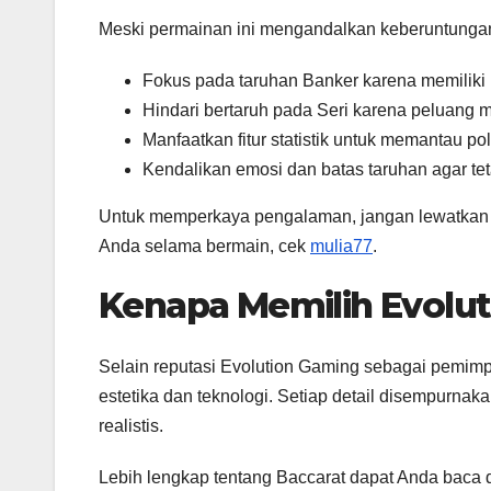
Meski permainan ini mengandalkan keberuntungan
Fokus pada taruhan Banker karena memiliki 
Hindari bertaruh pada Seri karena peluang 
Manfaatkan fitur statistik untuk memantau po
Kendalikan emosi dan batas taruhan agar tet
Untuk memperkaya pengalaman, jangan lewatkan u
Anda selama bermain, cek
mulia77
.
Kenapa Memilih Evolut
Selain reputasi Evolution Gaming sebagai pemimp
estetika dan teknologi. Setiap detail disempur
realistis.
Lebih lengkap tentang Baccarat dapat Anda baca 