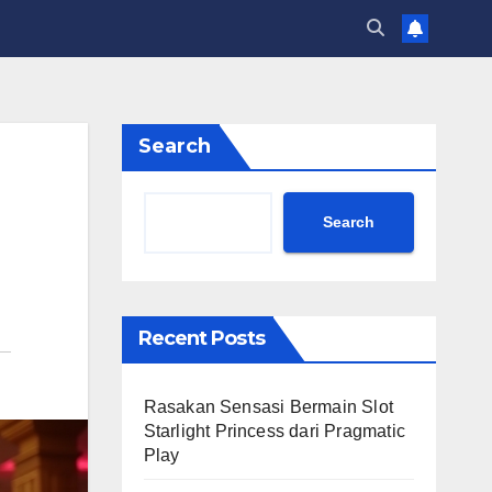
Search
Search
Recent Posts
Rasakan Sensasi Bermain Slot
Starlight Princess dari Pragmatic
Play