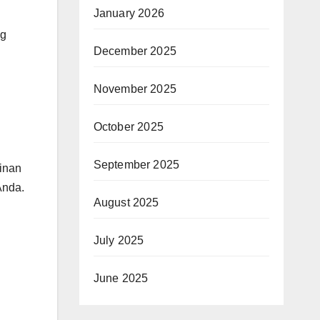
January 2026
ng
December 2025
November 2025
October 2025
September 2025
inan
Anda.
August 2025
July 2025
June 2025