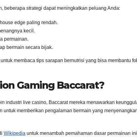
, beberapa strategi dapat meningkatkan peluang Anda:
house edge paling rendah.
menangnya kecil.
la permainan.
ap bermain secara bijak.
ntuk membaca tips sarapan bernutrisi yang bisa membantu fo
ion Gaming Baccarat?
in industri live casino, Baccarat mereka menawarkan keunggul
nakan untuk memberikan pengalaman bermain yang menyenangka
di
Wikipedia
untuk menambah pemahaman dasar permainan ini