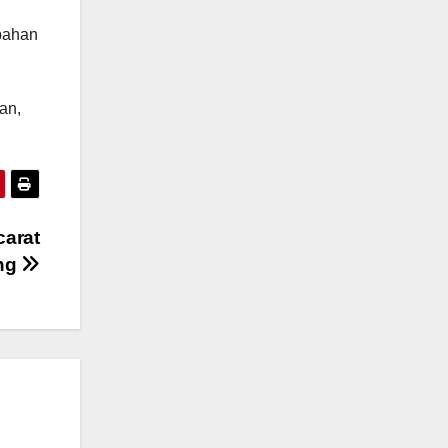
mbahan
an,
carat
ing