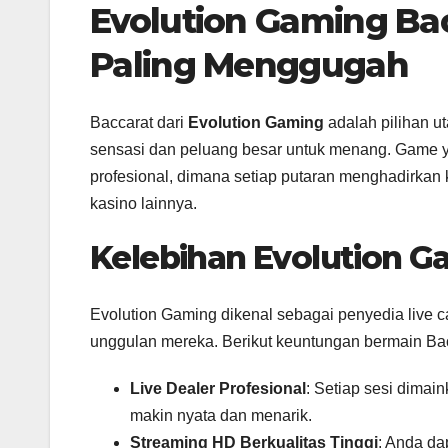
Evolution Gaming Bac
Paling Menggugah
Baccarat dari
Evolution Gaming
adalah pilihan u
sensasi dan peluang besar untuk menang. Game y
profesional, dimana setiap putaran menghadirkan
kasino lainnya.
Kelebihan Evolution G
Evolution Gaming dikenal sebagai penyedia live c
unggulan mereka. Berikut keuntungan bermain Bac
Live Dealer Profesional
: Setiap sesi dima
makin nyata dan menarik.
Streaming HD Berkualitas Tinggi
: Anda da