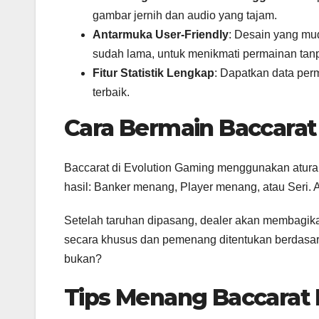
gambar jernih dan audio yang tajam.
Antarmuka User-Friendly
: Desain yang m
sudah lama, untuk menikmati permainan tan
Fitur Statistik Lengkap
: Dapatkan data pe
terbaik.
Cara Bermain Baccarat
Baccarat di Evolution Gaming menggunakan aturan
hasil: Banker menang, Player menang, atau Seri. A
Setelah taruhan dipasang, dealer akan membagikan
secara khusus dan pemenang ditentukan berdasark
bukan?
Tips Menang Baccarat