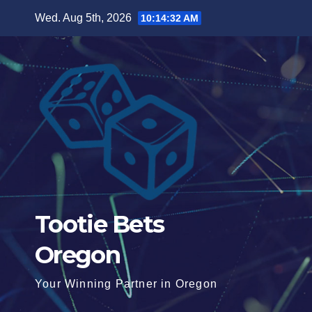
Skip
Wed. Aug 5th, 2026
10:14:34 AM
to
content
Tootie Bets
Oregon
Your Winning Partner in Oregon