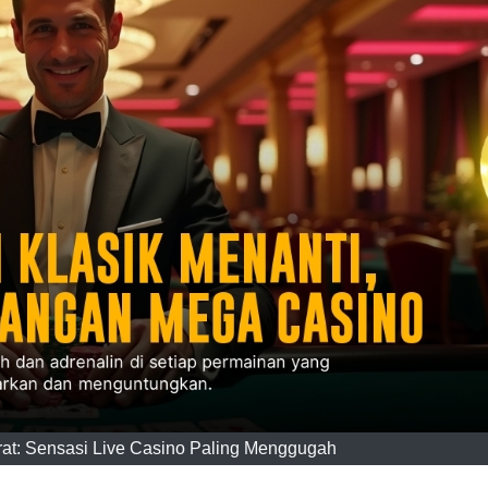
at: Sensasi Live Casino Paling Menggugah