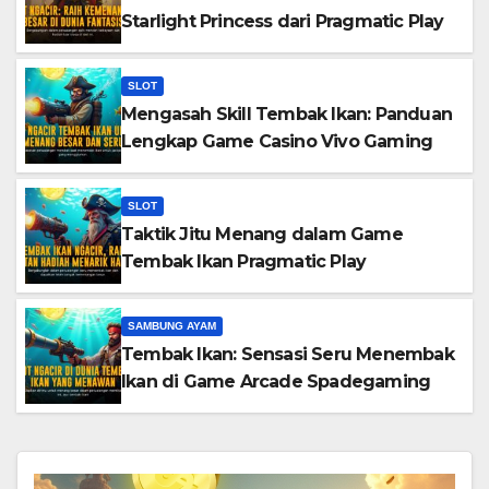
Starlight Princess dari Pragmatic Play
SLOT
Mengasah Skill Tembak Ikan: Panduan
Lengkap Game Casino Vivo Gaming
SLOT
Taktik Jitu Menang dalam Game
Tembak Ikan Pragmatic Play
SAMBUNG AYAM
Tembak Ikan: Sensasi Seru Menembak
Ikan di Game Arcade Spadegaming