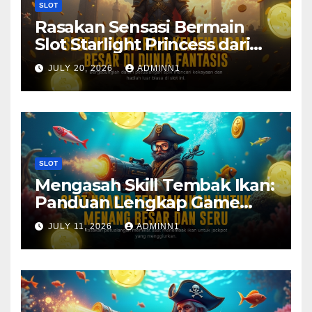
SLOT
Rasakan Sensasi Bermain
Slot Starlight Princess dari
Pragmatic Play
JULY 20, 2026
ADMINN1
SLOT
Mengasah Skill Tembak Ikan:
Panduan Lengkap Game
Casino Vivo Gaming
JULY 11, 2026
ADMINN1