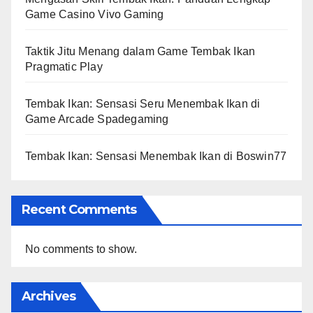
Game Casino Vivo Gaming
Taktik Jitu Menang dalam Game Tembak Ikan
Pragmatic Play
Tembak Ikan: Sensasi Seru Menembak Ikan di
Game Arcade Spadegaming
Tembak Ikan: Sensasi Menembak Ikan di Boswin77
Recent Comments
No comments to show.
Archives