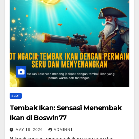
SLOT
Tembak Ikan: Sensasi Menembak
Ikan di Boswin77
MAY 18, 2026
ADMINN1
Nikmati sensasi menembak ikan yang seru dan