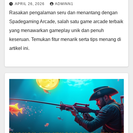
APRIL 26, 2026
ADMINN1
Rasakan pengalaman seru dan menantang dengan
Spadegaming Arcade, salah satu game arcade terbaik
yang menawarkan gameplay unik dan penuh
keseruan. Temukan fitur menarik serta tips menang di
artikel ini.