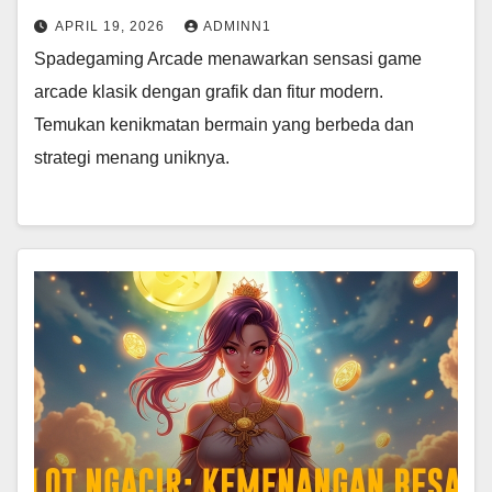
APRIL 19, 2026
ADMINN1
Spadegaming Arcade menawarkan sensasi game
arcade klasik dengan grafik dan fitur modern.
Temukan kenikmatan bermain yang berbeda dan
strategi menang uniknya.