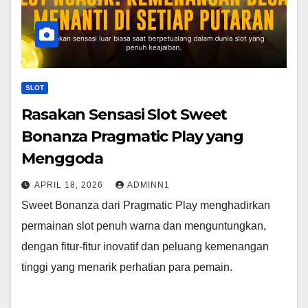
SLOT
Rasakan Sensasi Slot Sweet
Bonanza Pragmatic Play yang
Menggoda
APRIL 18, 2026
ADMINN1
Sweet Bonanza dari Pragmatic Play menghadirkan
permainan slot penuh warna dan menguntungkan,
dengan fitur-fitur inovatif dan peluang kemenangan
tinggi yang menarik perhatian para pemain.