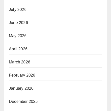
July 2026
June 2026
May 2026
April 2026
March 2026
February 2026
January 2026
December 2025