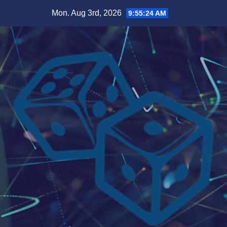
Skip
Mon. Aug 3rd, 2026
9:55:26 AM
to
content