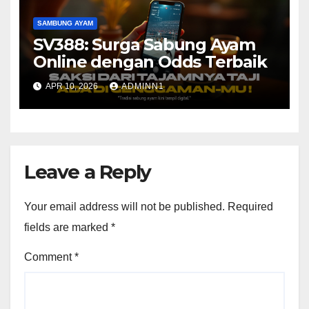
SAMBUNG AYAM
SV388: Surga Sabung Ayam
Online dengan Odds Terbaik
APR 10, 2026
ADMINN1
Leave a Reply
Your email address will not be published.
Required
fields are marked
*
Comment
*