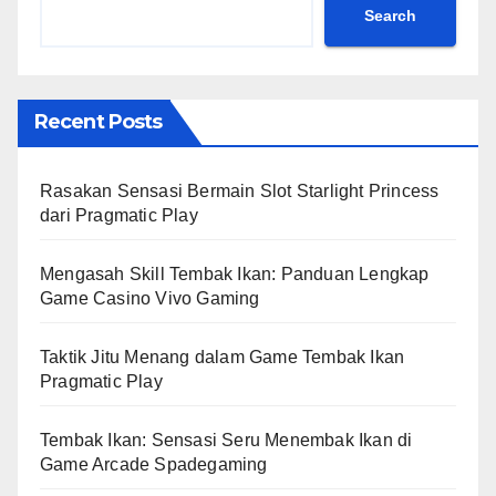
Search
Recent Posts
Rasakan Sensasi Bermain Slot Starlight Princess
dari Pragmatic Play
Mengasah Skill Tembak Ikan: Panduan Lengkap
Game Casino Vivo Gaming
Taktik Jitu Menang dalam Game Tembak Ikan
Pragmatic Play
Tembak Ikan: Sensasi Seru Menembak Ikan di
Game Arcade Spadegaming