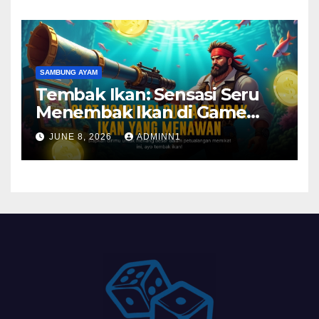
SAMBUNG AYAM
Tembak Ikan: Sensasi Seru
Menembak Ikan di Game
Arcade Spadegaming
JUNE 8, 2026
ADMINN1