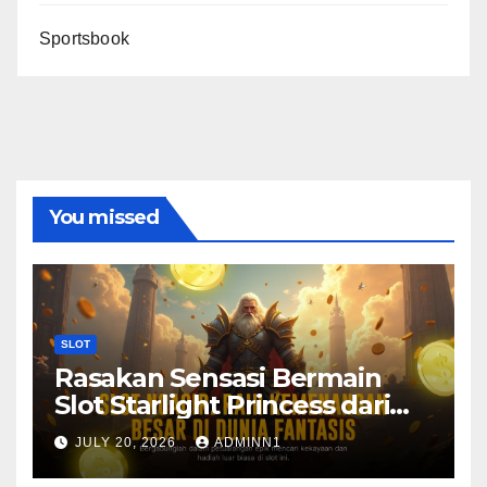
Sportsbook
You missed
SLOT
Rasakan Sensasi Bermain
Slot Starlight Princess dari
Pragmatic Play
JULY 20, 2026
ADMINN1