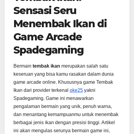
Sensasi Seru
Menembak Ikan di
Game Arcade
Spadegaming
Bermain
tembak ikan
merupakan salah satu
keseruan yang bisa kamu rasakan dalam dunia
game arcade online. Khususnya game Tembak
Ikan dari provider terkenal
oke25
yakni
Spadegaming. Game ini menawarkan
pengalaman bermain yang unik, penuh warna,
dan menantang kemampuanmu untuk menembak
berbagai jenis ikan dengan presisi tinggi. Artikel
ini akan mengulas serunya bermain game ini,