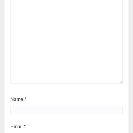
Name
*
Email
*