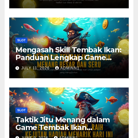
SLOT
Mengasah Skill Tembak Ikan:
Panduan Lengkap Game
Casino Vivo Gaming
JULY 11, 2026
ADMINN1
SLOT
Taktik Jitu Menang dalam
Game Tembak Ikan
Pragmatic Play