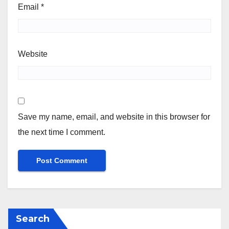
Email
*
Website
Save my name, email, and website in this browser for
the next time I comment.
Search