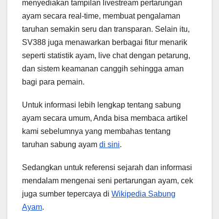
menyediakan tampilan livestream pertarungan
ayam secara real-time, membuat pengalaman
taruhan semakin seru dan transparan. Selain itu,
SV388 juga menawarkan berbagai fitur menarik
seperti statistik ayam, live chat dengan petarung,
dan sistem keamanan canggih sehingga aman
bagi para pemain.
Untuk informasi lebih lengkap tentang sabung
ayam secara umum, Anda bisa membaca artikel
kami sebelumnya yang membahas tentang
taruhan sabung ayam
di sini
.
Sedangkan untuk referensi sejarah dan informasi
mendalam mengenai seni pertarungan ayam, cek
juga sumber tepercaya di
Wikipedia Sabung
Ayam
.