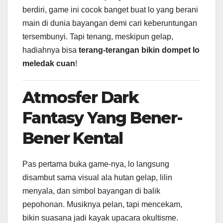
berdiri, game ini cocok banget buat lo yang berani
main di dunia bayangan demi cari keberuntungan
tersembunyi. Tapi tenang, meskipun gelap,
hadiahnya bisa
terang-terangan bikin dompet lo
meledak cuan
!
Atmosfer Dark
Fantasy Yang Bener-
Bener Kental
Pas pertama buka game-nya, lo langsung
disambut sama visual ala hutan gelap, lilin
menyala, dan simbol bayangan di balik
pepohonan. Musiknya pelan, tapi mencekam,
bikin suasana jadi kayak upacara okultisme.