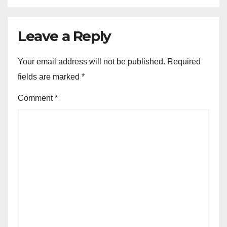
Leave a Reply
Your email address will not be published.
Required
fields are marked
*
Comment
*