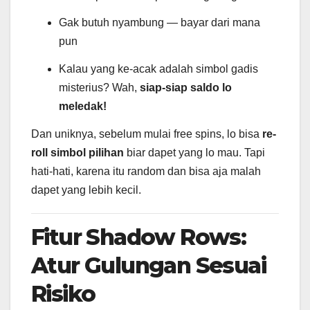
Gak butuh nyambung — bayar dari mana
pun
Kalau yang ke-acak adalah simbol gadis
misterius? Wah,
siap-siap saldo lo
meledak!
Dan uniknya, sebelum mulai free spins, lo bisa
re-
roll simbol pilihan
biar dapet yang lo mau. Tapi
hati-hati, karena itu random dan bisa aja malah
dapet yang lebih kecil.
Fitur Shadow Rows:
Atur Gulungan Sesuai
Risiko