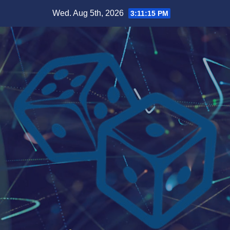
Skip
Wed. Aug 5th, 2026
3:11:17 PM
to
content