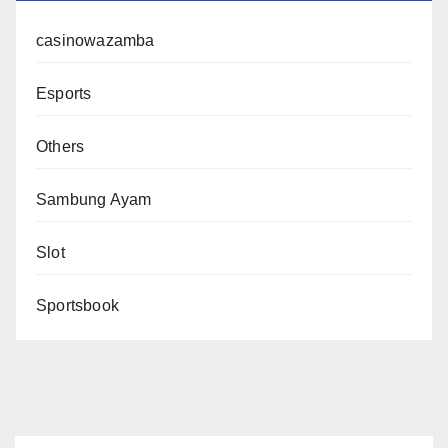
casinowazamba
Esports
Others
Sambung Ayam
Slot
Sportsbook