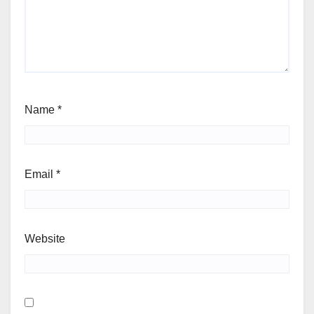
Name
*
Email
*
Website