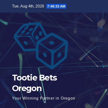
Skip
Tue. Aug 4th, 2026
7:48:35 AM
to
content
Tootie Bets
Oregon
Your Winning Partner in Oregon