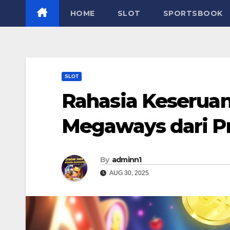
HOME
SLOT
SPORTSBOOK
SLOT
Rahasia Keseruan
Megaways dari P
By
adminn1
AUG 30, 2025