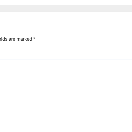
ing
elds are marked
*