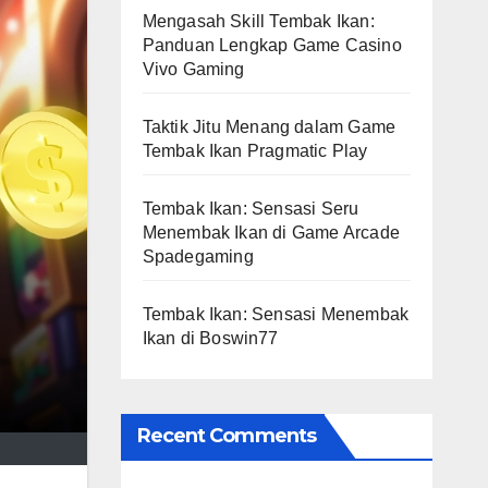
Mengasah Skill Tembak Ikan:
Panduan Lengkap Game Casino
Vivo Gaming
Taktik Jitu Menang dalam Game
Tembak Ikan Pragmatic Play
Tembak Ikan: Sensasi Seru
Menembak Ikan di Game Arcade
Spadegaming
Tembak Ikan: Sensasi Menembak
Ikan di Boswin77
Recent Comments