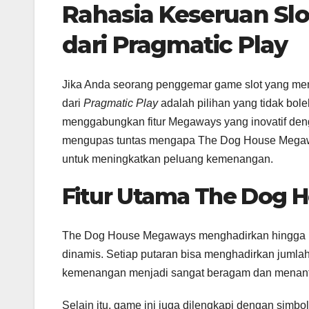
Rahasia Keseruan Sl
dari Pragmatic Play
Jika Anda seorang penggemar game slot yang me
dari
Pragmatic Play
adalah pilihan yang tidak bol
menggabungkan fitur Megaways yang inovatif dengan
mengupas tuntas mengapa The Dog House Megaw
untuk meningkatkan peluang kemenangan.
Fitur Utama The Dog
The Dog House Megaways menghadirkan hingga 1
dinamis. Setiap putaran bisa menghadirkan jumla
kemenangan menjadi sangat beragam dan menan
Selain itu, game ini juga dilengkapi dengan simbo