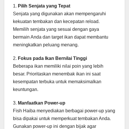
1.
Pilih Senjata yang Tepat
Senjata yang digunakan akan mempengaruhi
kekuatan tembakan dan kecepatan reload.
Memilih senjata yang sesuai dengan gaya
bermain Anda dan target ikan dapat membantu
meningkatkan peluang menang.
2.
Fokus pada Ikan Bernilai Tinggi
Beberapa ikan memiliki nilai poin yang lebih
besar. Prioritaskan menembak ikan ini saat
kesempatan terbuka untuk memaksimalkan
keuntungan.
3.
Manfaatkan Power-up
Fish Haiba menyediakan berbagai power-up yang
bisa dipakai untuk memperkuat tembakan Anda.
Gunakan power-up ini dengan bijak agar