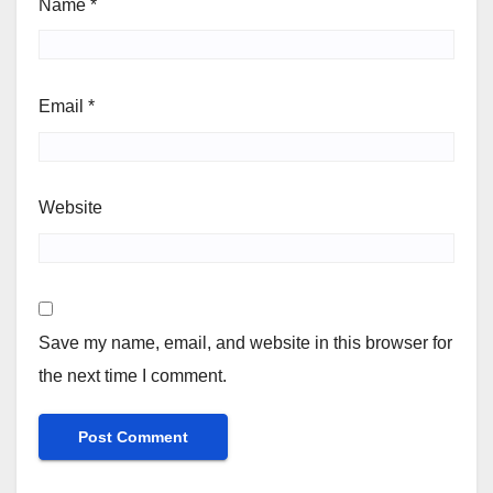
Name
*
Email
*
Website
Save my name, email, and website in this browser for
the next time I comment.