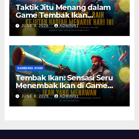
Taktik Jitu Menang dalam
Game Tembak Ikan
Pragmatic Play
JUNE 9, 2026
ADMINN1
SAMBUNG AYAM
Tembak Ikan: Sensasi Seru
Menembak Ikan di Game
Arcade Spadegaming
JUNE 8, 2026
ADMINN1