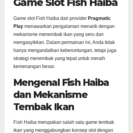
Game Slot Fish Haiba
Game slot Fish Haiba dari provider
Pragmatic
Play
menawarkan pengalaman menarik dengan
mekanisme menembak ikan yang seru dan
mengasyikkan. Dalam permainan ini, Anda tidak
hanya mengandalkan keberuntungan, tetapi juga
strategi menembak yang tepat untuk meraih
kemenangan besar.
Mengenal Fish Haiba
dan Mekanisme
Tembak Ikan
Fish Haiba merupakan salah satu game tembak
ikan yang menggabungkan konsep slot dengan