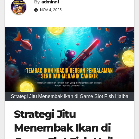
By
adminn1
NOV 4, 2025
Strategi Jitu Menembak Ikan di Game Slot Fish Haiba
Strategi Jitu
Menembak Ikan di