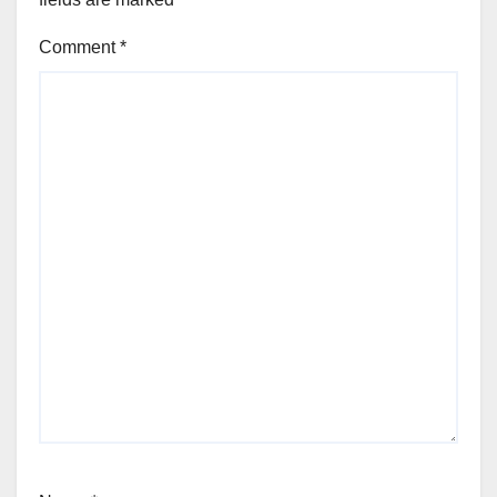
Comment
*