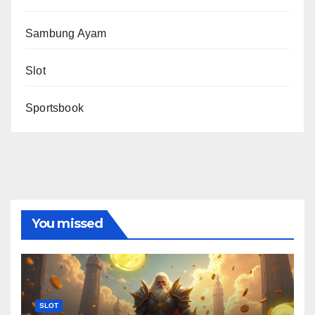
Sambung Ayam
Slot
Sportsbook
You missed
SLOT