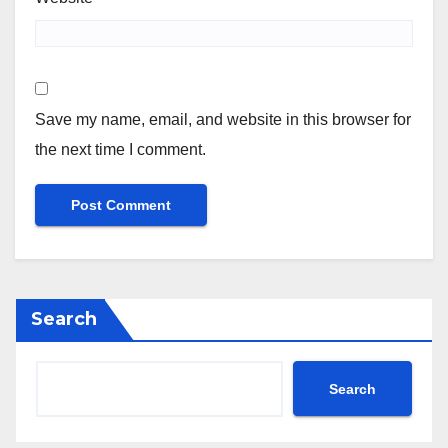
Save my name, email, and website in this browser for
the next time I comment.
Search
Search