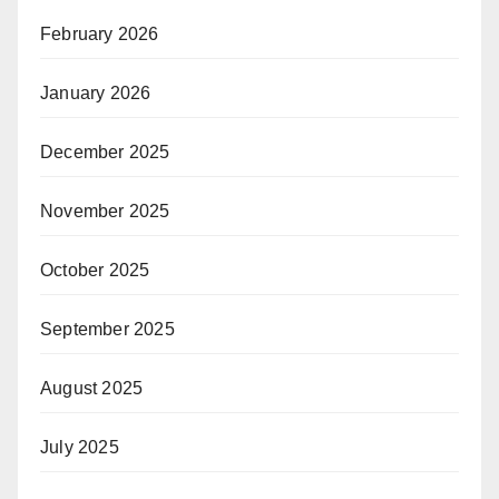
February 2026
January 2026
December 2025
November 2025
October 2025
September 2025
August 2025
July 2025