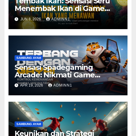
Tembak Ikan: Sensasi Seru
Menembak Ikan di Game
Arcade Spadegaming
JUN 8, 2026
ADMINN1
SAMBUNG AYAM
Sensasi Spadegaming
Arcade: Nikmati Game
Nostalgia Dengan Sentuhan
APR 19, 2026
ADMINN1
Modern
SAMBUNG AYAM
Keunikan dan Strategi