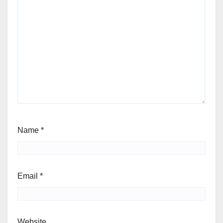
Name
*
Email
*
Website