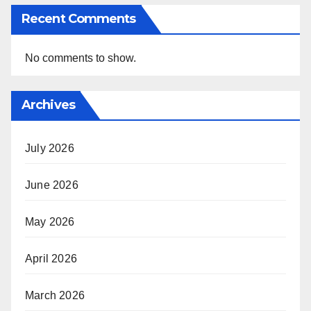
Recent Comments
No comments to show.
Archives
July 2026
June 2026
May 2026
April 2026
March 2026