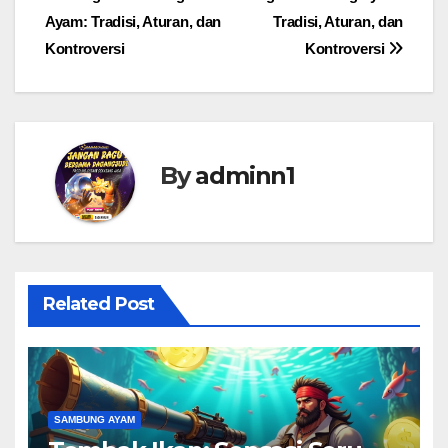
Post
Ayam: Tradisi, Aturan, dan
Tradisi, Aturan, dan
navigation
Kontroversi
Kontroversi
By
adminn1
Related Post
SAMBUNG AYAM