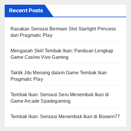
Recent Posts
Rasakan Sensasi Bermain Slot Starlight Princess
dari Pragmatic Play
Mengasah Skill Tembak Ikan: Panduan Lengkap
Game Casino Vivo Gaming
Taktik Jitu Menang dalam Game Tembak Ikan
Pragmatic Play
Tembak Ikan: Sensasi Seru Menembak Ikan di
Game Arcade Spadegaming
Tembak Ikan: Sensasi Menembak Ikan di Boswin77