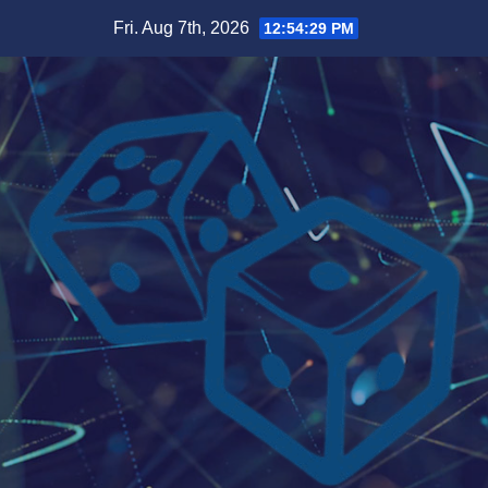
Skip
Fri. Aug 7th, 2026
12:54:30 PM
to
content