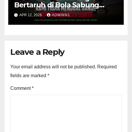
Bertaruh di Bola Sabung
Ayam SV388
APR 12, 2026
ADMINN1
Leave a Reply
Your email address will not be published.
Required
fields are marked
*
Comment
*