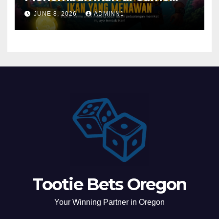
Arcade Spadegaming
JUNE 8, 2026
ADMINN1
Tootie Bets Oregon
Your Winning Partner in Oregon