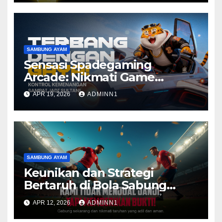
SAMBUNG AYAM
Sensasi Spadegaming
Arcade: Nikmati Game
Nostalgia Dengan Sentuhan
APR 19, 2026
ADMINN1
Modern
SAMBUNG AYAM
Keunikan dan Strategi
Bertaruh di Bola Sabung
Ayam SV388
APR 12, 2026
ADMINN1