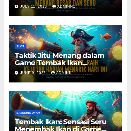
Casino Vivo Gaming
JULY 11, 2026
ADMINN1
SLOT
Taktik Jitu Menang dalam
Game Tembak Ikan
Pragmatic Play
JUNE 9, 2026
ADMINN1
SAMBUNG AYAM
Tembak Ikan: Sensasi Seru
Menembak Ikan di Game