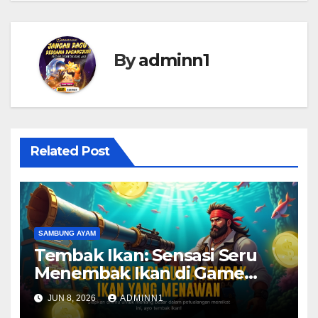
By
adminn1
Related Post
SAMBUNG AYAM
Tembak Ikan: Sensasi Seru
Menembak Ikan di Game
Arcade Spadegaming
JUN 8, 2026
ADMINN1