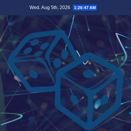
Skip
Wed. Aug 5th, 2026
1:26:48 AM
to
content