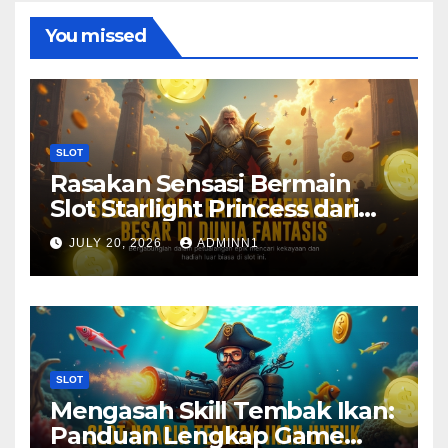
You missed
SLOT
Rasakan Sensasi Bermain
Slot Starlight Princess dari
Pragmatic Play
JULY 20, 2026
ADMINN1
SLOT
Mengasah Skill Tembak Ikan:
Panduan Lengkap Game