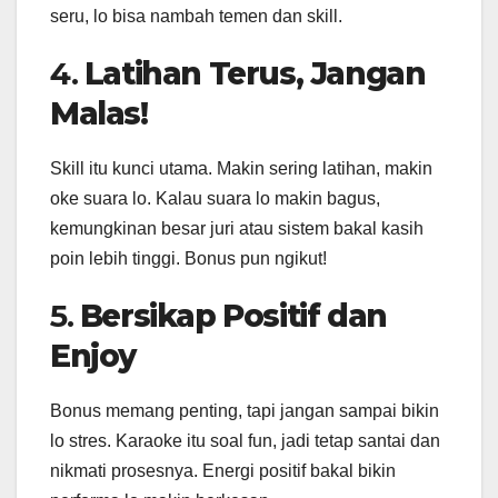
seru, lo bisa nambah temen dan skill.
4.
Latihan Terus, Jangan
Malas!
Skill itu kunci utama. Makin sering latihan, makin
oke suara lo. Kalau suara lo makin bagus,
kemungkinan besar juri atau sistem bakal kasih
poin lebih tinggi. Bonus pun ngikut!
5.
Bersikap Positif dan
Enjoy
Bonus memang penting, tapi jangan sampai bikin
lo stres. Karaoke itu soal fun, jadi tetap santai dan
nikmati prosesnya. Energi positif bakal bikin