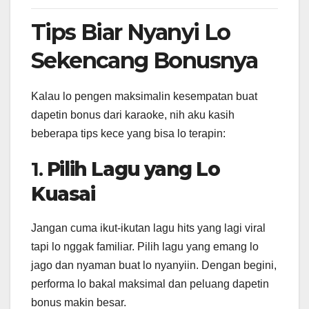
Tips Biar Nyanyi Lo
Sekencang Bonusnya
Kalau lo pengen maksimalin kesempatan buat
dapetin bonus dari karaoke, nih aku kasih
beberapa tips kece yang bisa lo terapin:
1.
Pilih Lagu yang Lo
Kuasai
Jangan cuma ikut-ikutan lagu hits yang lagi viral
tapi lo nggak familiar. Pilih lagu yang emang lo
jago dan nyaman buat lo nyanyiin. Dengan begini,
performa lo bakal maksimal dan peluang dapetin
bonus makin besar.