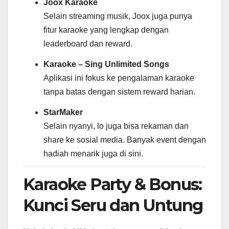
Joox Karaoke
Selain streaming musik, Joox juga punya
fitur karaoke yang lengkap dengan
leaderboard dan reward.
Karaoke – Sing Unlimited Songs
Aplikasi ini fokus ke pengalaman karaoke
tanpa batas dengan sistem reward harian.
StarMaker
Selain nyanyi, lo juga bisa rekaman dan
share ke sosial media. Banyak event dengan
hadiah menarik juga di sini.
Karaoke Party & Bonus:
Kunci Seru dan Untung