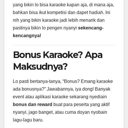
yang bikin lo bisa karaoke kapan aja, di mana aja,
bahkan bisa ikut kompetisi dan dapet hadiah. Ini
nih yang bikin karaoke jadi lebih menarik dan
pastinya bikin lo pengen nyanyi
sekencang-
kencangnya!
Bonus Karaoke? Apa
Maksudnya?
Lo pasti bertanya-tanya, “Bonus? Emang karaoke
ada bonusnya?” Jawabannya, iya dong! Banyak
event atau aplikasi karaoke sekarang nyediain
bonus dan reward
buat para peserta yang aktif
nyanyi, jago banget, atau cuma doyan nyobain
lagu-lagu baru.