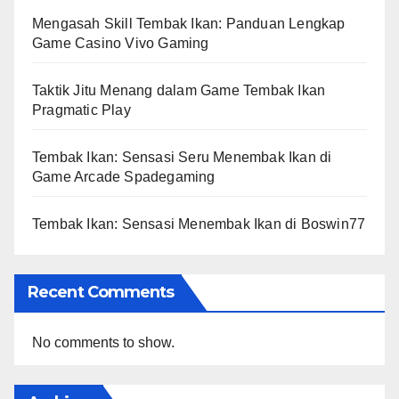
Mengasah Skill Tembak Ikan: Panduan Lengkap
Game Casino Vivo Gaming
Taktik Jitu Menang dalam Game Tembak Ikan
Pragmatic Play
Tembak Ikan: Sensasi Seru Menembak Ikan di
Game Arcade Spadegaming
Tembak Ikan: Sensasi Menembak Ikan di Boswin77
Recent Comments
No comments to show.