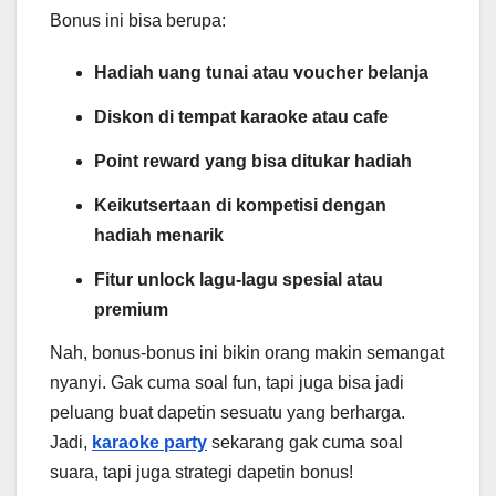
Bonus ini bisa berupa:
Hadiah uang tunai atau voucher belanja
Diskon di tempat karaoke atau cafe
Point reward yang bisa ditukar hadiah
Keikutsertaan di kompetisi dengan
hadiah menarik
Fitur unlock lagu-lagu spesial atau
premium
Nah, bonus-bonus ini bikin orang makin semangat
nyanyi. Gak cuma soal fun, tapi juga bisa jadi
peluang buat dapetin sesuatu yang berharga.
Jadi,
karaoke party
sekarang gak cuma soal
suara, tapi juga strategi dapetin bonus!