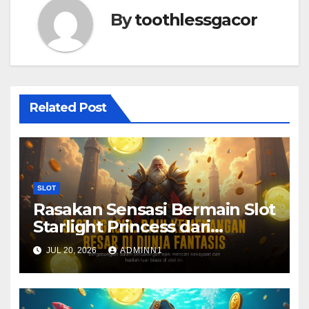
By
toothlessgacor
Related Post
SLOT
Rasakan Sensasi Bermain Slot
Starlight Princess dari
Pragmatic Play
JUL 20, 2026
ADMINN1