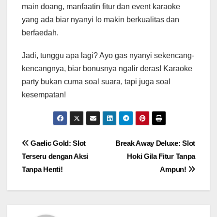
main doang, manfaatin fitur dan event karaoke
yang ada biar nyanyi lo makin berkualitas dan
berfaedah.
Jadi, tunggu apa lagi? Ayo gas nyanyi sekencang-
kencangnya, biar bonusnya ngalir deras! Karaoke
party bukan cuma soal suara, tapi juga soal
kesempatan!
Post
Gaelic Gold: Slot
Break Away Deluxe: Slot
Terseru dengan Aksi
Hoki Gila Fitur Tanpa
navigation
Tanpa Henti!
Ampun!