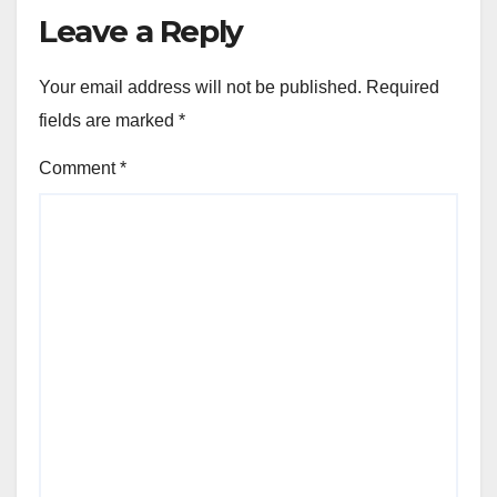
Leave a Reply
Your email address will not be published.
Required
fields are marked
*
Comment
*