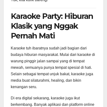
Karaoke Party: Hiburan
Klasik yang Nggak
Pernah Mati
Karaoke tuh ibaratnya sudah jadi bagian dari
budaya hiburan masyarakat. Mulai dari karaoke di
warung pinggir jalan sampai yang di tempat
mewah, semuanya punya tempat spesial di hati.
Selain sebagai tempat unjuk bakat, karaoke juga
media buat silaturahmi, healing, dan bikin
kenangan seru.
Di era digital sekarang, karaoke juga ikut
berkembang. Banyak aplikasi dan platform online