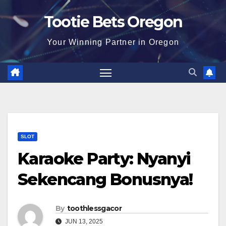
Tootie Bets Oregon
Your Winning Partner in Oregon
SLOT
Karaoke Party: Nyanyi
Sekencang Bonusnya!
By
toothlessgacor
JUN 13, 2025