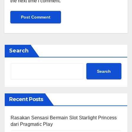
the next time I comment.
Search
Search
Recent Posts
Rasakan Sensasi Bermain Slot Starlight Princess
dari Pragmatic Play